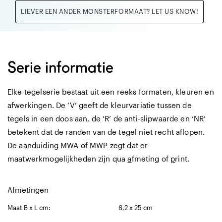
LIEVER EEN ANDER MONSTERFORMAAT? LET US KNOW!
Serie informatie
Elke tegelserie bestaat uit een reeks formaten, kleuren en
afwerkingen. De ‘V’ geeft de kleurvariatie tussen de
tegels in een doos aan, de ‘R’ de anti-slipwaarde en ‘NR’
betekent dat de randen van de tegel niet recht aflopen.
De aanduiding MWA of MWP zegt dat er
maatwerkmogelijkheden zijn qua
a
fmeting of
p
rint.
Afmetingen
Maat B x L cm:
6,2 x 25 cm