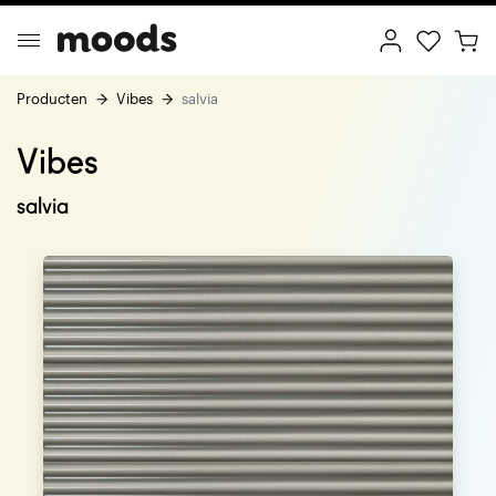
Producten
Vibes
salvia
Vibes
ptimal Minimalism
Creative Wonderland
salvia