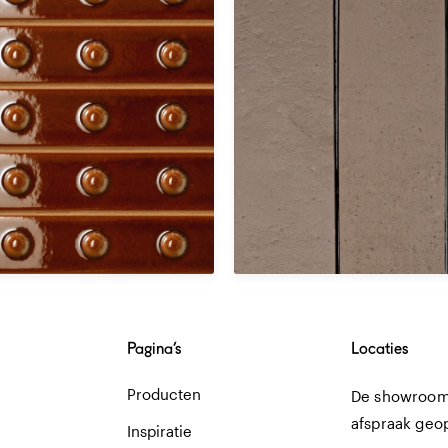
Over dit product
-
Pagina’s
Locaties
Producten
De showroom 
afspraak geo
Inspiratie