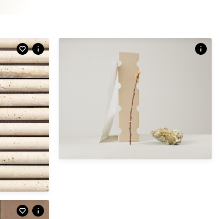
texture - langwerpig | vloertegel
XBA.01.04 | Cottocolors | grigie
1. Optimal Minimalism