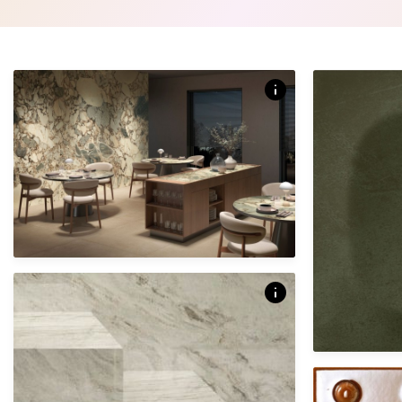
The attraction of precious marbles and rare
natural surfaces.
Over dit product
The attraction of precious marbles and rare
natural surfaces.
Marmi
41 kleuren | 5 afmetingen | 8 finishes
Afmetingen
21 X 32 CM
groovy gloss
GAS.03.23 | Po