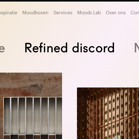
nspiratie
Moodboxen
Services
Moods Lab
Over ons
Con
e
Refined discord