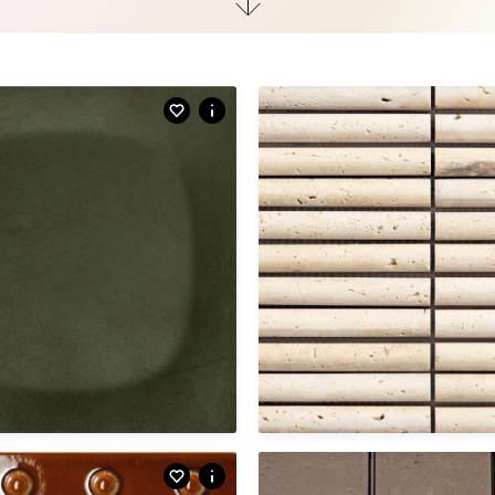
glans | wandtegel
WAM.10.22 | Punto | brun
Afmetingen
6 X 30 CM
y | wandtegel
mat | mozaïek
p | muschio
QAC.01.61 | Bamboo | travertino