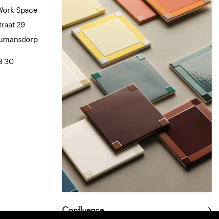
Work Space
traat 29
Numansdorp
8 30
Confluence