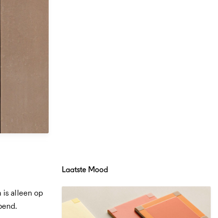
Laatste Mood
is alleen op
pend.