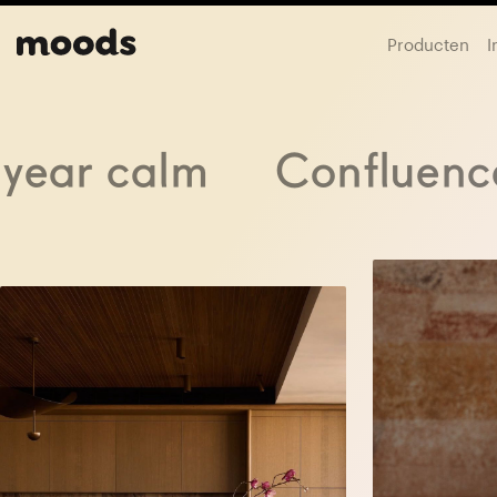
Producten
I
year calm
Confluenc