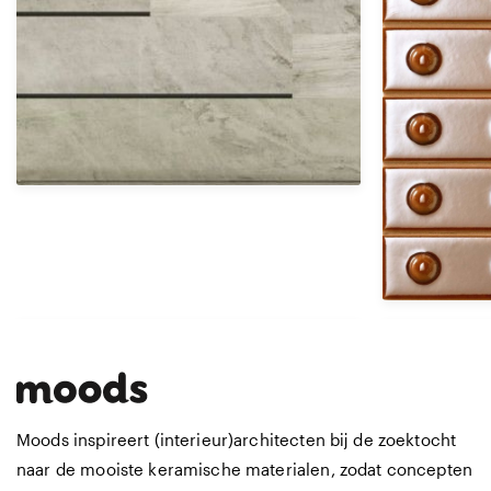
Marmi
41 kleuren | 5 afmetingen | 8 finishes
Afmetingen
Afmetingen
10 X 10 CM
31 X 31 CM
Moods inspireert (interieur)architecten bij de zoektocht
naar de mooiste keramische materialen, zodat concepten