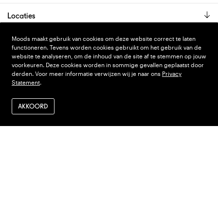
Locaties
De showroom is alleen op afspraak geopend.
Moods maakt gebruik van cookies om deze website correct te laten
functioneren. Tevens worden cookies gebruikt om het gebruik van de
website te analyseren, om de inhoud van de site af te stemmen op jouw
voorkeuren. Deze cookies worden in sommige gevallen geplaatst door
PRIVACY STATEMENT
DESIGN
WONDERLAND
derden. Voor meer informatie verwijzen wij je naar ons
Privacy
Statement
.
ALGEMENE VOORWAARDEN
CODE
NINJA'S
VERZENDEN EN RETOUR
AKKOORD