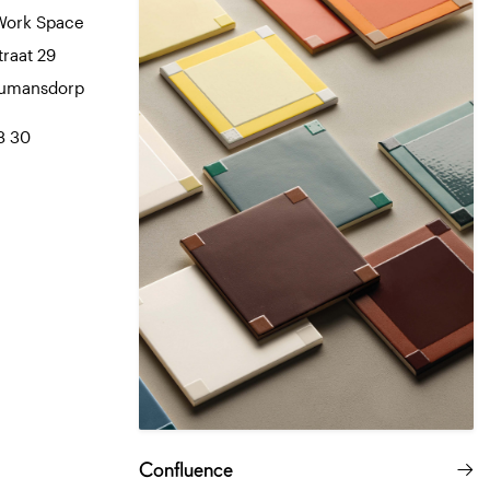
Work Space
traat 29
Numansdorp
8 30
Confluence