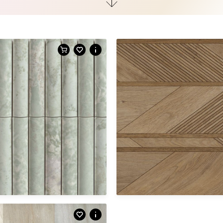
egel
mozaïek | mozaïek
i | avorio
YBD.61.61 | Crystal | mix
ozaïek
arrow | wandtegel
ta | mint
CCW.02.23 | 3D deco | roble