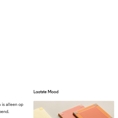
Laatste Mood
is alleen op
pend.