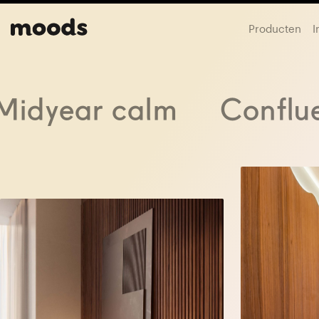
Producten
I
Midyear calm
Conflu