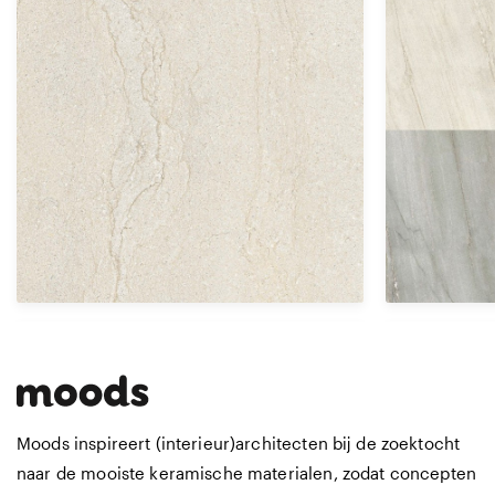
Afmetingen
Afmetingen
31 X 32 CM
6 X 15 CM
20 X 20 CM
Moods inspireert (interieur)architecten bij de zoektocht
naar de mooiste keramische materialen, zodat concepten