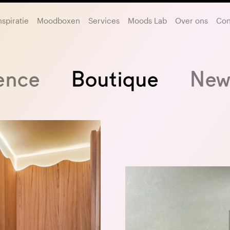
nspiratie
Moodboxen
Services
Moods Lab
Over ons
Con
ence
Boutique
New