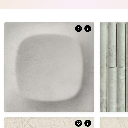
Afmetingen
10 X 10 CM
mat | vloert
YBE.01.01 | Sina
Afmetingen
Afmetingen
121 X 121 CM
60 X 121 CM
groovy glossy | wandtegel
mozaïek | m
GAS.06.23 | Pop | perla
KDE.03.61 | Cre