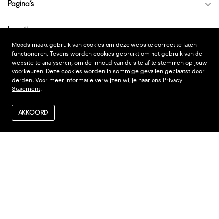
Pagina’s
Locaties
Moods maakt gebruik van cookies om deze website correct te laten
De showroom is alleen op afspraak geopend.
functioneren. Tevens worden cookies gebruikt om het gebruik van de
website te analyseren, om de inhoud van de site af te stemmen op jouw
voorkeuren. Deze cookies worden in sommige gevallen geplaatst door
derden. Voor meer informatie verwijzen wij je naar ons
Privacy
PRIVACY STATEMENT
DESIGN
WONDERLAND
Statement
.
ALGEMENE VOORWAARDEN
CODE
NINJA'S
AKKOORD
VERZENDEN EN RETOUR