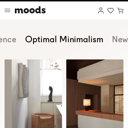
ence
Optimal Minimalism
New
ptimal Minimalism
Creative Wonderland