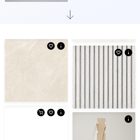
Afmetingen
30 X 60 CM
60 X 120 CM
60 X 60 CM
mat | vloertegel
CAJ.03.01 | Bottega | white
Afmetingen
20 X 20 CM
Over dit product
120 X 120 CM
80 X 80 CM
60 X 60 CM
-
mat | vloertegel
MAL.01.01 | Motley | rio
mat | vloertegel
WAP.01.01 | Fringe | white