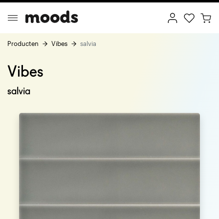
Producten
Vibes
salvia
Vibes
ptimal Minimalism
Creative Wonderland
salvia