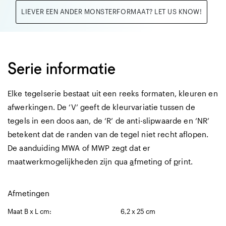
LIEVER EEN ANDER MONSTERFORMAAT? LET US KNOW!
Serie informatie
Elke tegelserie bestaat uit een reeks formaten, kleuren en
afwerkingen. De ‘V’ geeft de kleurvariatie tussen de
tegels in een doos aan, de ‘R’ de anti-slipwaarde en ‘NR’
betekent dat de randen van de tegel niet recht aflopen.
De aanduiding MWA of MWP zegt dat er
maatwerkmogelijkheden zijn qua
a
fmeting of
p
rint.
Afmetingen
Maat B x L cm:
6,2 x 25 cm