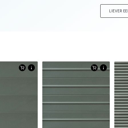
LIEVER E
Afmetingen
Afm
X 25 CM
6 X 25 CM
6 X 25 CM
6 X 
el in uni kleur
matte 3D tegel in uni kleur
matte
Afmetingen
Afm