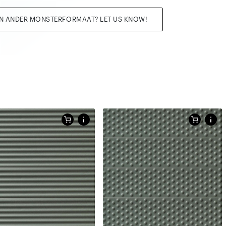
EN ANDER MONSTERFORMAAT? LET US KNOW!
etingen
Afmetingen
25 CM
6 X 25 CM
6 X 25 CM
6 X 25 CM
 3D tegel in uni kleur
matte 3D tegel in uni kleur
etingen
Afmetingen