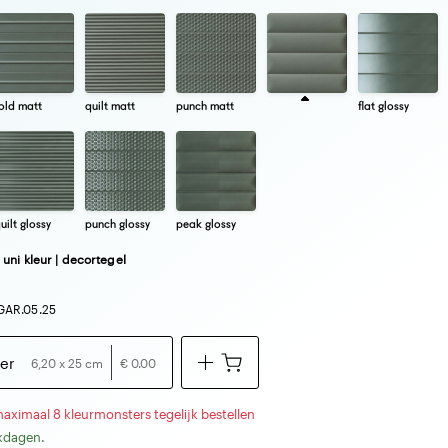
old matt
quilt matt
punch matt
flat glossy
uilt glossy
punch glossy
peak glossy
 uni kleur | decortegel
GAR.05.25
er
6,20 x 25 cm
€ 0.00
maximaal 8 kleurmonsters tegelijk bestellen
rkdagen.