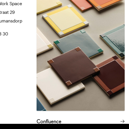
Work Space
traat 29
Numansdorp
8 30
Confluence