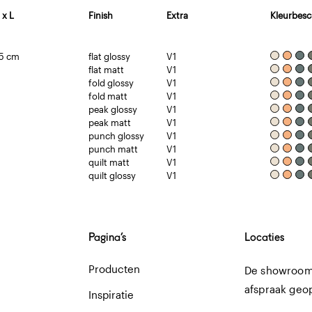
 x L
Finish
Extra
Kleurbesc
25 cm
flat glossy
V1
flat matt
V1
fold glossy
V1
fold matt
V1
peak glossy
V1
peak matt
V1
punch glossy
V1
punch matt
V1
quilt matt
V1
quilt glossy
V1
Pagina’s
Locaties
Producten
De showroom 
afspraak geo
Inspiratie