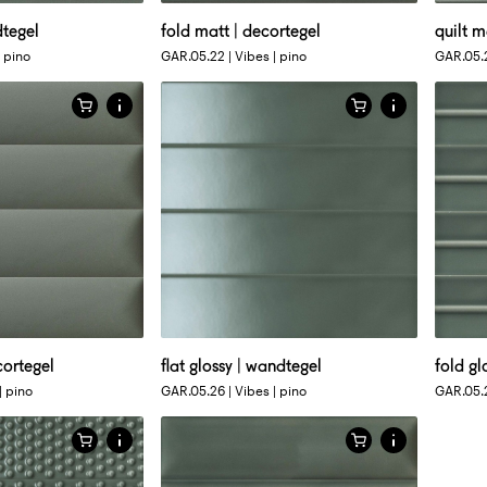
X 25 CM
6 X 25 CM
6 X 25 CM
6 X 
dtegel
fold matt | decortegel
quilt m
in uni kleur
glanzende vlakke tegel in uni kleur
glanz
| pino
GAR.05.22 | Vibes | pino
GAR.05.2
Afmetingen
X 25 CM
6 X 25 CM
6 X 25 CM
cortegel
flat glossy | wandtegel
fold gl
gel in uni kleur
glanzende 3D tegel in uni kleur
| pino
GAR.05.26 | Vibes | pino
GAR.05.2