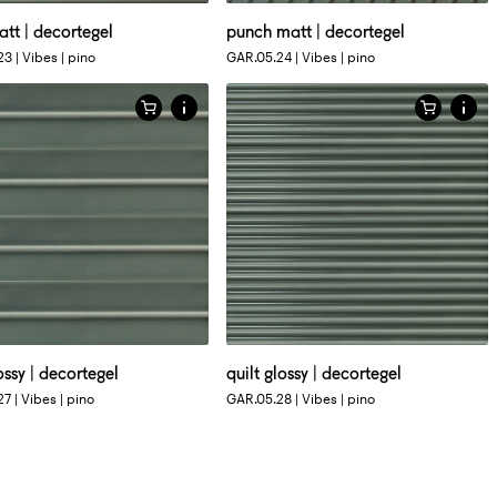
25 CM
6 X 25 CM
6 X 25 CM
6 X 25 CM
att | decortegel
punch matt | decortegel
ende 3D tegel in uni kleur
glanzende 3D tegel in uni kleur
3 | Vibes | pino
GAR.05.24 | Vibes | pino
ossy | decortegel
quilt glossy | decortegel
7 | Vibes | pino
GAR.05.28 | Vibes | pino