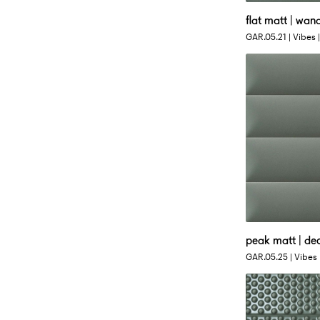
6 X 25 CM
6 
flat matt | wan
matte 3D tegel 
GAR.05.21 | Vibes 
Afmetingen
6 X 25 CM
6 
peak matt | de
glanzende 3D te
GAR.05.25 | Vibes 