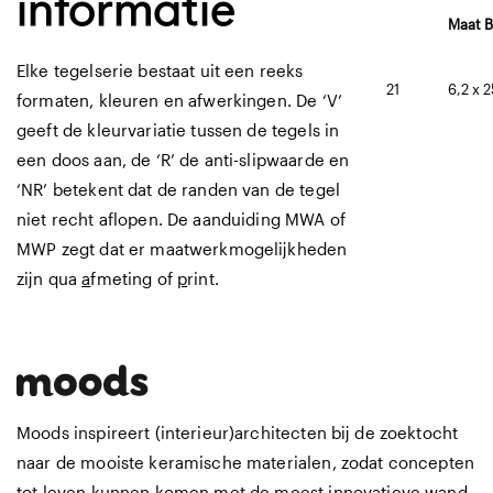
informatie
Maat B
Elke tegelserie bestaat uit een reeks
21
6,2 x 
formaten, kleuren en afwerkingen. De ‘V’
geeft de kleurvariatie tussen de tegels in
een doos aan, de ‘R’ de anti-slipwaarde en
‘NR’ betekent dat de randen van de tegel
niet recht aflopen. De aanduiding MWA of
MWP zegt dat er maatwerkmogelijkheden
zijn qua
a
fmeting of
p
rint.
Moods inspireert (interieur)architecten bij de zoektocht
naar de mooiste keramische materialen, zodat concepten
tot leven kunnen komen met de meest innovatieve wand-