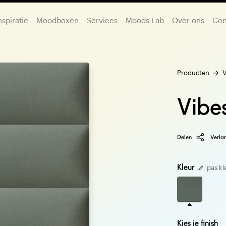
nspiratie
Moodboxen
Services
Moods Lab
Over ons
Con
Producten
V
Vibe
Delen
Verlan
Kleur
pas kl
Kies je finish