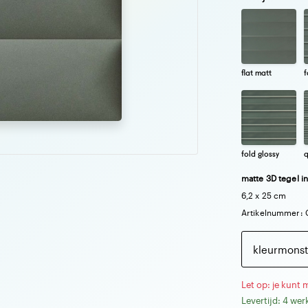
flat matt
f
fold glossy
q
matte 3D tegel in
6,2 x 25 cm
Artikelnummer: 
kleurmonst
Let op: je kunt 
Levertijd: 4 we