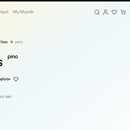
tact
My.Moods
ibes
pino
pino
s
glijstje
eur aan