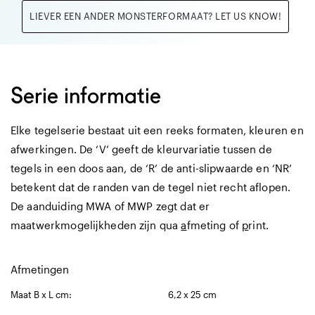
LIEVER EEN ANDER MONSTERFORMAAT? LET US KNOW!
Serie informatie
Elke tegelserie bestaat uit een reeks formaten, kleuren en
afwerkingen. De ‘V’ geeft de kleurvariatie tussen de
tegels in een doos aan, de ‘R’ de anti-slipwaarde en ‘NR’
betekent dat de randen van de tegel niet recht aflopen.
De aanduiding MWA of MWP zegt dat er
maatwerkmogelijkheden zijn qua
a
fmeting of
p
rint.
Afmetingen
Maat B x L cm:
6,2 x 25 cm