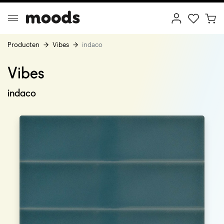
Producten
Vibes
indaco
Vibes
ptimal Minimalism
Creative Wonderland
indaco