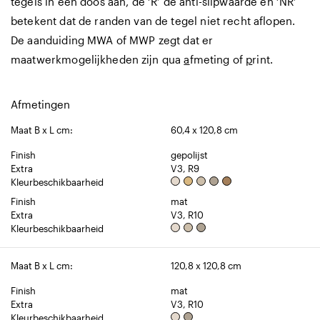
tegels in een doos aan, de ‘R’ de anti-slipwaarde en ‘NR’
betekent dat de randen van de tegel niet recht aflopen.
De aanduiding MWA of MWP zegt dat er
maatwerkmogelijkheden zijn qua
a
fmeting of
p
rint.
Afmetingen
Maat B x L cm:
60,4 x 120,8 cm
Finish
gepolijst
Extra
V3, R9
Kleurbeschikbaarheid
Finish
mat
Extra
V3, R10
Kleurbeschikbaarheid
Maat B x L cm:
120,8 x 120,8 cm
Finish
mat
Extra
V3, R10
Kleurbeschikbaarheid