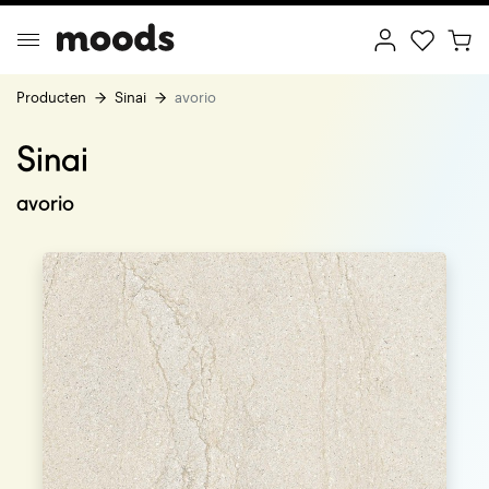
Producten
Sinai
avorio
Sinai
ptimal Minimalism
Creative Wonderland
avorio