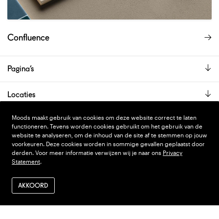
Confluence
Pagina’s
Locaties
De showroom is alleen op afspraak geopend.
Moods maakt gebruik van cookies om deze website correct te laten
functioneren. Tevens worden cookies gebruikt om het gebruik van de
website te analyseren, om de inhoud van de site af te stemmen op jouw
voorkeuren. Deze cookies worden in sommige gevallen geplaatst door
PRIVACY STATEMENT
DESIGN
WONDERLAND
derden. Voor meer informatie verwijzen wij je naar ons
Privacy
Statement
.
ALGEMENE VOORWAARDEN
CODE
NINJA'S
VERZENDEN EN RETOUR
AKKOORD