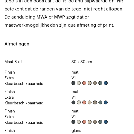
tegels in een doos aan, de ‘R’ de anti-slipwaarde en ‘NR’
betekent dat de randen van de tegel niet recht aflopen.
De aanduiding MWA of MWP zegt dat er
maatwerkmogelijkheden zijn qua
a
fmeting of
p
rint.
Afmetingen
Maat B x L
30 x 30 cm
Finish
mat
Extra
V1
Kleurbeschikbaarheid
Finish
mat
Extra
V1
Kleurbeschikbaarheid
Finish
mat
Extra
V1
Kleurbeschikbaarheid
Finish
glans