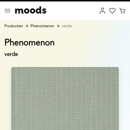
Producten
Phenomenon
verde
Phenomenon
ptimal Minimalism
Creative Wonderland
verde