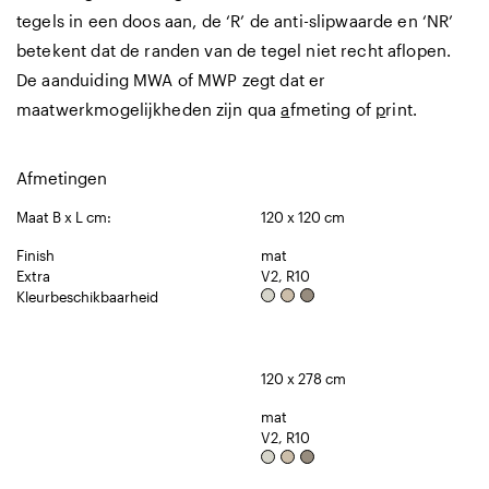
tegels in een doos aan, de ‘R’ de anti-slipwaarde en ‘NR’
betekent dat de randen van de tegel niet recht aflopen.
De aanduiding MWA of MWP zegt dat er
maatwerkmogelijkheden zijn qua
a
fmeting of
p
rint.
Afmetingen
Maat B x L cm:
120 x 120 cm
Finish
mat
Extra
V2, R10
Kleurbeschikbaarheid
120 x 278 cm
mat
V2, R10