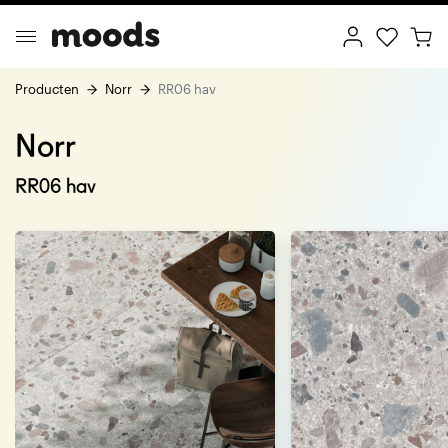
Producten
Norr
RR06 hav
Norr
ptimal Minimalism
Creative Wonderland
RR06 hav