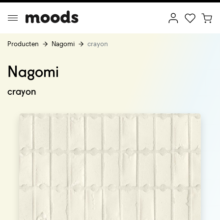
Producten
Nagomi
crayon
Nagomi
ptimal Minimalism
Creative Wonderland
crayon