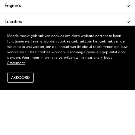
Pagina’s
Locaties
De showroom is alleen op afspraak geopend.
Moods maakt gebruik van cookies om deze website correct te laten
functioneren. Tevens worden cookies gebruikt om het gebruik van de
website te analyseren, om de inhoud van de site af te stemmen op jouw
voorkeuren. Deze cookies worden in sommige gevallen geplaatst door
PRIVACY STATEMENT
DESIGN
WONDERLAND
derden. Voor meer informatie verwijzen wij je naar ons
Privacy
Statement
.
ALGEMENE VOORWAARDEN
CODE
NINJA'S
VERZENDEN EN RETOUR
AKKOORD