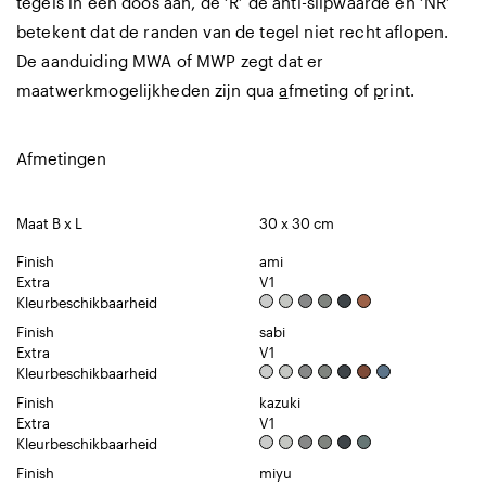
tegels in een doos aan, de ‘R’ de anti-slipwaarde en ‘NR’
betekent dat de randen van de tegel niet recht aflopen.
De aanduiding MWA of MWP zegt dat er
maatwerkmogelijkheden zijn qua
a
fmeting of
p
rint.
Afmetingen
Maat B x L
30 x 30 cm
Finish
ami
Extra
V1
Kleurbeschikbaarheid
Finish
sabi
Extra
V1
Kleurbeschikbaarheid
Finish
kazuki
Extra
V1
Kleurbeschikbaarheid
Finish
miyu