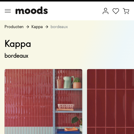
Producten
Kappa
bordeaux
Kappa
ptimal Minimalism
Creative Wonderland
bordeaux