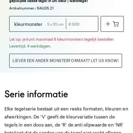
gepolijste vlakke tegel in uni kleur | wandtegel
Artikelnummer: NAU.05.21
kleurmonster
5 x 20 cm
€ 0.00
Let op: je kunt maximaal 8 kleurmonsters tegelijk bestellen
Levertijd: 4 werkdagen.
LIEVER EEN ANDER MONSTERFORMAAT? LET US KNOW!
Serie informatie
Elke tegelserie bestaat uit een reeks formaten, kleuren en
afwerkingen. De ‘V’ geeft de kleurvariatie tussen de
tegels in een doos aan, de ‘R’ de anti-slipwaarde en ‘NR’
betekent dat de randen van de tegel niet recht aflopen.