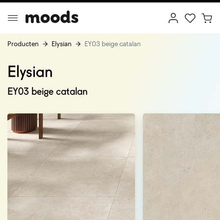
Producten
Elysian
EY03 beige catalan
Elysian
ptimal Minimalism
Creative Wonderland
EY03 beige catalan