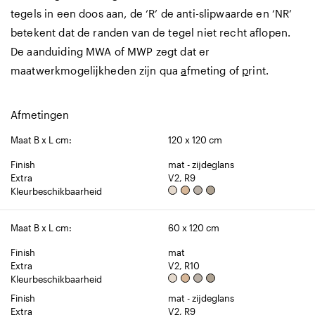
tegels in een doos aan, de ‘R’ de anti-slipwaarde en ‘NR’
betekent dat de randen van de tegel niet recht aflopen.
De aanduiding MWA of MWP zegt dat er
maatwerkmogelijkheden zijn qua
a
fmeting of
p
rint.
Afmetingen
Maat B x L cm:
120 x 120 cm
Finish
mat - zijdeglans
Extra
V2, R9
Kleurbeschikbaarheid
Maat B x L cm:
60 x 120 cm
Finish
mat
Extra
V2, R10
Kleurbeschikbaarheid
Finish
mat - zijdeglans
Extra
V2, R9