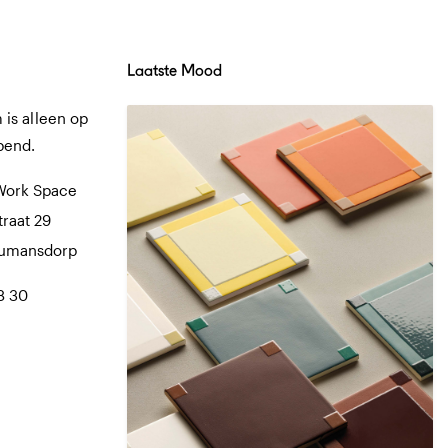
Laatste Mood
is alleen op
pend.
Work Space
traat 29
Numansdorp
8 30