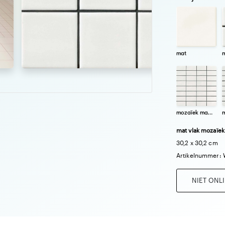
mat
m
mozaïek mat 3,6x7,4
mat vlak mozaïek 
30,2 x 30,2 cm
Artikelnummer: 
NIET ONL