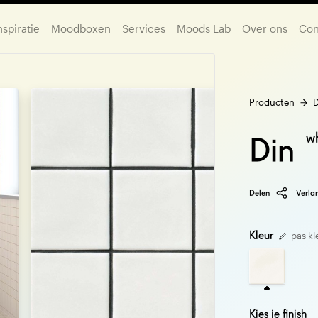
nspiratie
Moodboxen
Services
Moods Lab
Over ons
Con
Producten
D
w
Din
Delen
Verlan
Kleur
pas kl
Kies je finish