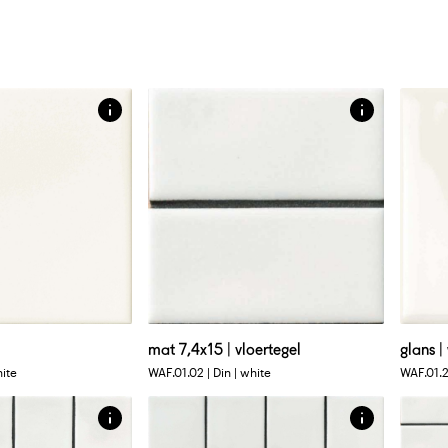
Afmetingen
Afm
7 X 15 CM
15 X 
el in uni kleur
matte vlakke tegel in uni kleur
glanz
Afmetingen
Afm
30 X 30 CM
30 X
l
mat 7,4x15 | vloertegel
glans 
k in uni kleur
glanzend vlak mozaïek in uni kleur
mat v
hite
WAF.01.02 | Din | white
WAF.01.21