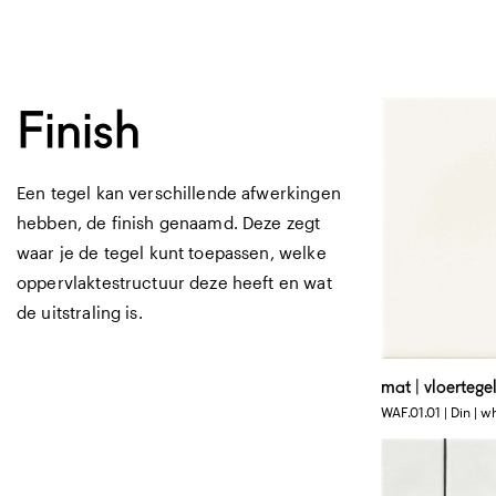
Afmetingen
15 X 15 CM
matte vlakke teg
Finish
Een tegel kan verschillende afwerkingen
hebben, de finish genaamd. Deze zegt
waar je de tegel kunt toepassen, welke
oppervlaktestructuur deze heeft en wat
de uitstraling is.
Afmetingen
30 X 30 CM
mat | vloertege
mat vlak mozaïe
WAF.01.01 | Din | w