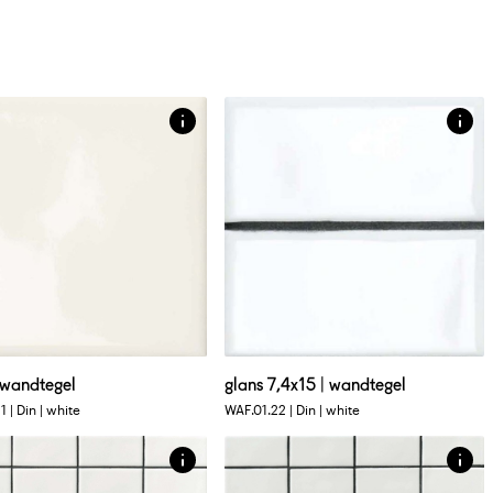
etingen
Afmetingen
15 CM
7 X 15 CM
ende vlakke tegel in uni kleur
glanzende vlakke tegel in uni kleur
etingen
Afmetingen
 30 CM
30 X 30 CM
| wandtegel
glans 7,4x15 | wandtegel
lak mozaïek in uni kleur
glanzend vlak mozaïek in uni kleur
 | Din | white
WAF.01.22 | Din | white