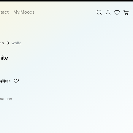
tact
My.Moods
in
white
hite
glijstje
eur aan