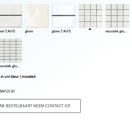
at 7,4x15
glans
glans 7,4x15
mozaïek glans 7,4x7,
mozaïek glans 3,6x7,
in uni kleur | mozaïek
WAF.01.61
INE BESTELBAAR? NEEM CONTACT OP.