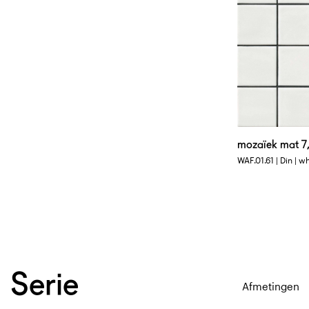
mozaïek mat 7,
WAF.01.61 | Din | w
Serie
Afmetingen