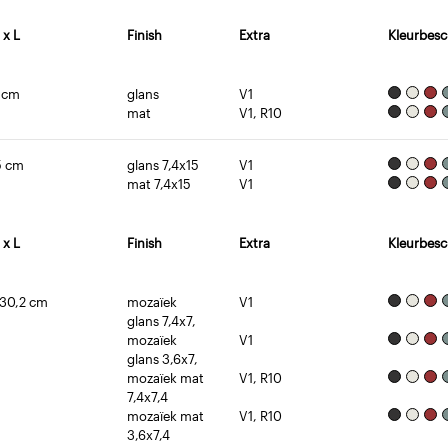
 x L
Finish
Extra
Kleurbesc
5 cm
glans
V1
mat
V1, R10
15 cm
glans 7,4x15
V1
mat 7,4x15
V1
 x L
Finish
Extra
Kleurbesc
 30,2 cm
mozaïek
V1
glans 7,4x7,
mozaïek
V1
glans 3,6x7,
mozaïek mat
V1, R10
7,4x7,4
mozaïek mat
V1, R10
3,6x7,4