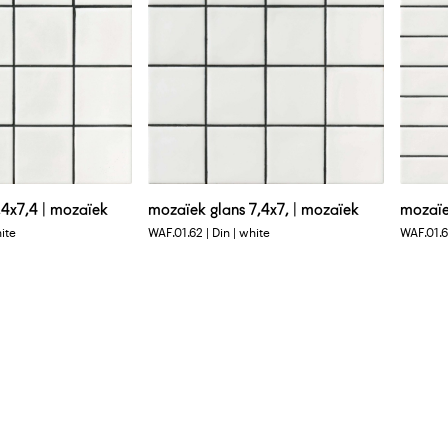
4x7,4 | mozaïek
mozaïek glans 7,4x7, | mozaïek
mozaïe
hite
WAF.01.62 | Din | white
WAF.01.63