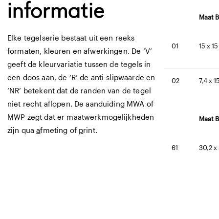
informatie
Maat B
Elke tegelserie bestaat uit een reeks
01
15 x 1
formaten, kleuren en afwerkingen. De ‘V’
geeft de kleurvariatie tussen de tegels in
een doos aan, de ‘R’ de anti-slipwaarde en
02
7,4 x 
‘NR’ betekent dat de randen van de tegel
niet recht aflopen. De aanduiding MWA of
MWP zegt dat er maatwerkmogelijkheden
Maat B
zijn qua
a
fmeting of
p
rint.
61
30,2 x