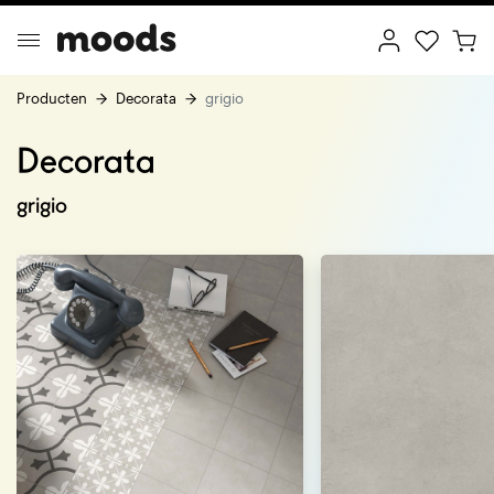
Producten
Decorata
grigio
Decorata
ptimal Minimalism
Creative Wonderland
grigio