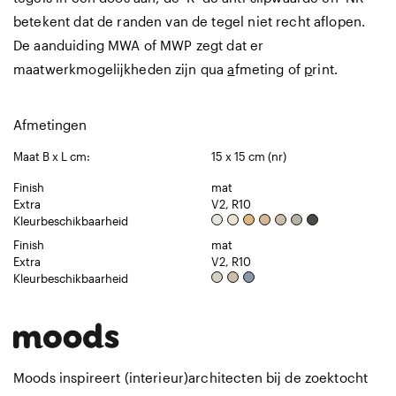
betekent dat de randen van de tegel niet recht aflopen.
De aanduiding MWA of MWP zegt dat er
maatwerkmogelijkheden zijn qua
a
fmeting of
p
rint.
Afmetingen
Maat B x L cm:
15 x 15 cm (nr)
Finish
mat
Extra
V2, R10
Kleurbeschikbaarheid
Finish
mat
Extra
V2, R10
Kleurbeschikbaarheid
Moods inspireert (interieur)architecten bij de zoektocht