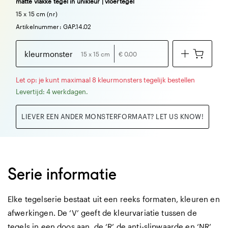
matte vlakke tegel in unikleur | vloertegel
15 x 15 cm (nr)
Artikelnummer: GAP.14.02
kleurmonster
15 x 15 cm
€ 0.00
Let op: je kunt maximaal 8 kleurmonsters tegelijk bestellen
Levertijd: 4 werkdagen.
LIEVER EEN ANDER MONSTERFORMAAT? LET US KNOW!
Serie informatie
Elke tegelserie bestaat uit een reeks formaten, kleuren en
afwerkingen. De ‘V’ geeft de kleurvariatie tussen de
tegels in een doos aan, de ‘R’ de anti-slipwaarde en ‘NR’