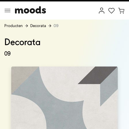
Producten
Decorata
09
Decorata
ptimal Minimalism
Creative Wonderland
09