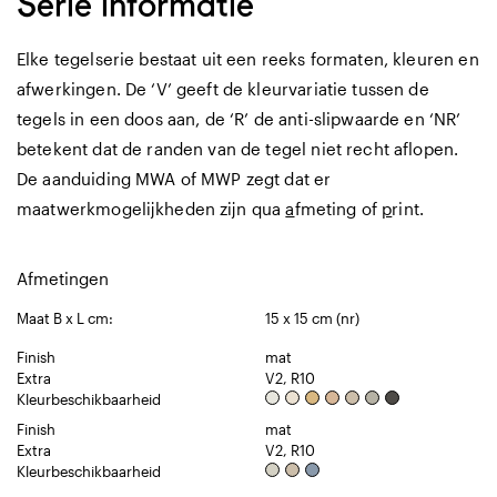
Serie informatie
Elke tegelserie bestaat uit een reeks formaten, kleuren en
afwerkingen. De ‘V’ geeft de kleurvariatie tussen de
tegels in een doos aan, de ‘R’ de anti-slipwaarde en ‘NR’
betekent dat de randen van de tegel niet recht aflopen.
De aanduiding MWA of MWP zegt dat er
maatwerkmogelijkheden zijn qua
a
fmeting of
p
rint.
Afmetingen
Maat B x L cm:
15 x 15 cm (nr)
Finish
mat
Extra
V2, R10
Kleurbeschikbaarheid
Finish
mat
Extra
V2, R10
Kleurbeschikbaarheid