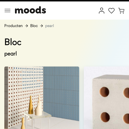
Producten
Bloc
pearl
Bloc
ptimal Minimalism
Creative Wonderland
pearl