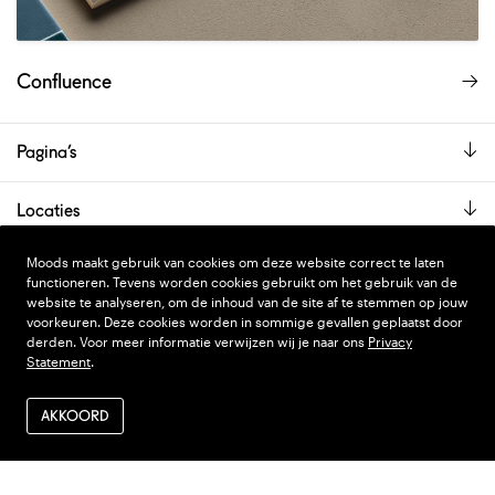
Confluence
Pagina’s
Locaties
De showroom is alleen op afspraak geopend.
Moods maakt gebruik van cookies om deze website correct te laten
functioneren. Tevens worden cookies gebruikt om het gebruik van de
website te analyseren, om de inhoud van de site af te stemmen op jouw
voorkeuren. Deze cookies worden in sommige gevallen geplaatst door
PRIVACY STATEMENT
DESIGN
WONDERLAND
derden. Voor meer informatie verwijzen wij je naar ons
Privacy
Statement
.
ALGEMENE VOORWAARDEN
CODE
NINJA'S
VERZENDEN EN RETOUR
AKKOORD