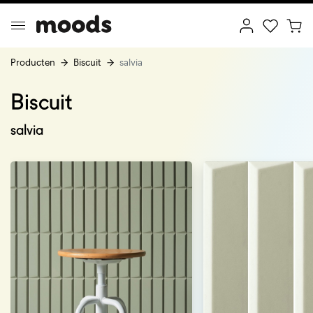
Producten
Biscuit
salvia
Biscuit
ptimal Minimalism
Creative Wonderland
salvia