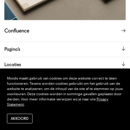
Confluence
Pagina’s
Locaties
De showroom is alleen op afspraak geopend.
Moods maakt gebruik van cookies om deze website correct te laten
functioneren. Tevens worden cookies gebruikt om het gebruik van de
website te analyseren, om de inhoud van de site af te stemmen op jouw
voorkeuren. Deze cookies worden in sommige gevallen geplaatst door
PRIVACY STATEMENT
DESIGN
WONDERLAND
derden. Voor meer informatie verwijzen wij je naar ons
Privacy
Statement
.
ALGEMENE VOORWAARDEN
CODE
NINJA'S
VERZENDEN EN RETOUR
AKKOORD