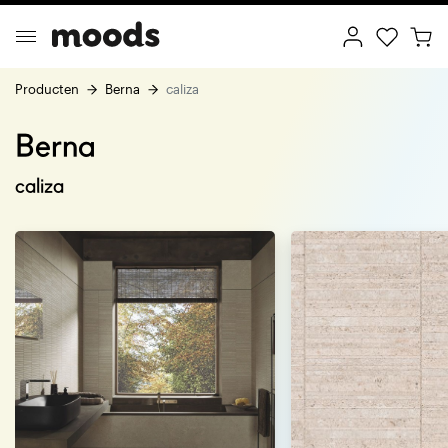
Producten
Berna
caliza
Berna
ptimal Minimalism
Creative Wonderland
caliza