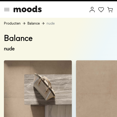
Producten
Balance
nude
Balance
ptimal Minimalism
Creative Wonderland
nude