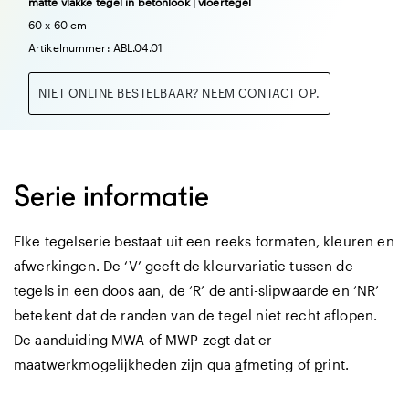
matte vlakke tegel in betonlook | vloertegel
60 x 60 cm
Artikelnummer: ABL.04.01
NIET ONLINE BESTELBAAR? NEEM CONTACT OP.
Serie informatie
Elke tegelserie bestaat uit een reeks formaten, kleuren en
afwerkingen. De ‘V’ geeft de kleurvariatie tussen de
tegels in een doos aan, de ‘R’ de anti-slipwaarde en ‘NR’
betekent dat de randen van de tegel niet recht aflopen.
De aanduiding MWA of MWP zegt dat er
maatwerkmogelijkheden zijn qua
a
fmeting of
p
rint.