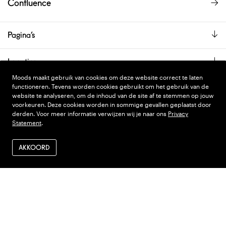
Confluence
Pagina’s
Locaties
Moods maakt gebruik van cookies om deze website correct te laten
De showroom is alleen op afspraak geopend.
functioneren. Tevens worden cookies gebruikt om het gebruik van de
website te analyseren, om de inhoud van de site af te stemmen op jouw
voorkeuren. Deze cookies worden in sommige gevallen geplaatst door
derden. Voor meer informatie verwijzen wij je naar ons
Privacy
PRIVACY STATEMENT
DESIGN
WONDERLAND
Statement
.
ALGEMENE VOORWAARDEN
CODE
NINJA'S
AKKOORD
VERZENDEN EN RETOUR