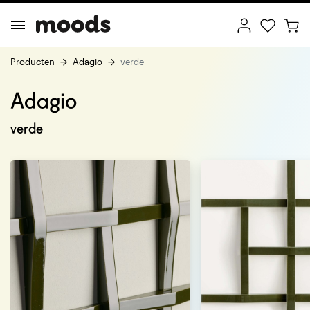
Producten
Adagio
verde
Adagio
ptimal Minimalism
Creative Wonderland
verde