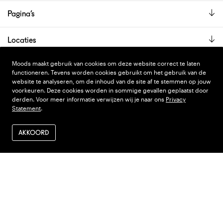
Pagina’s
Locaties
De showroom is alleen op afspraak geopend.
Moods maakt gebruik van cookies om deze website correct te laten
functioneren. Tevens worden cookies gebruikt om het gebruik van de
website te analyseren, om de inhoud van de site af te stemmen op jouw
voorkeuren. Deze cookies worden in sommige gevallen geplaatst door
PRIVACY STATEMENT
DESIGN
WONDERLAND
derden. Voor meer informatie verwijzen wij je naar ons
Privacy
Statement
.
ALGEMENE VOORWAARDEN
CODE
NINJA'S
VERZENDEN EN RETOUR
AKKOORD