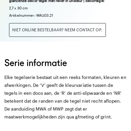
glanzende decor tegel met reliëf in unikleur | decortegel
2,7 x 30 cm
Artikelnummer: WAU.03.21
NIET ONLINE BESTELBAAR? NEEM CONTACT OP.
Serie informatie
Elke tegelserie bestaat uit een reeks formaten, kleuren en
afwerkingen. De ‘V’ geeft de kleurvariatie tussen de
tegels in een doos aan, de ‘R’ de anti-slipwaarde en ‘NR’
betekent dat de randen van de tegel niet recht aflopen.
De aanduiding MWA of MWP zegt dat er
maatwerkmogelijkheden zijn qua
a
fmeting of
p
rint.