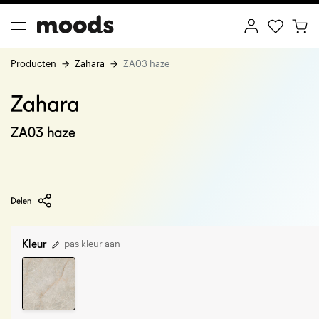
Producten
Zahara
ZA03 haze
Zahara
ptimal Minimalism
Creative Wonderland
ZA03 haze
Delen
Kleur
pas kleur aan