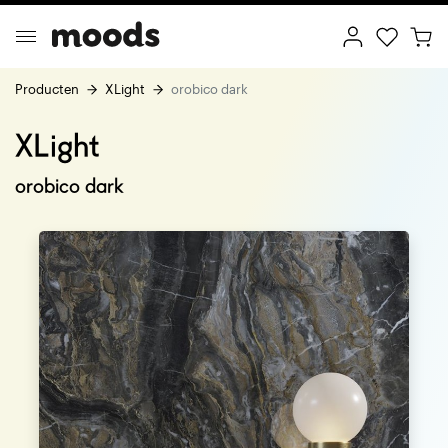
Producten
XLight
orobico dark
XLight
ptimal Minimalism
Creative Wonderland
orobico dark