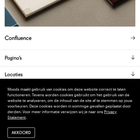
Confluence
Pagina’s
Locaties
De showroom is alleen op afspraak geopend.
Moods maakt gebruik van cookies om deze website correct te laten
functioneren. Tevens worden cookies gebruikt om het gebruik van de
website te analyseren, om de inhoud van de site af te stemmen op jouw
voorkeuren. Deze cookies worden in sommige gevallen geplaatst door
PRIVACY STATEMENT
DESIGN
WONDERLAND
derden. Voor meer informatie verwijzen wij je naar ons
Privacy
Statement
.
ALGEMENE VOORWAARDEN
CODE
NINJA'S
VERZENDEN EN RETOUR
AKKOORD