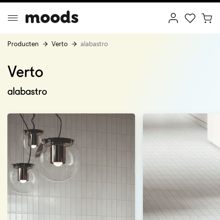
Producten
Verto
alabastro
Verto
ptimal Minimalism
Creative Wonderland
alabastro