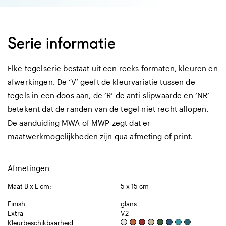
Serie informatie
Elke tegelserie bestaat uit een reeks formaten, kleuren en
afwerkingen. De ‘V’ geeft de kleurvariatie tussen de
tegels in een doos aan, de ‘R’ de anti-slipwaarde en ‘NR’
betekent dat de randen van de tegel niet recht aflopen.
De aanduiding MWA of MWP zegt dat er
maatwerkmogelijkheden zijn qua
a
fmeting of
p
rint.
Afmetingen
Maat B x L cm:
5 x 15 cm
Finish
glans
Extra
V2
Kleurbeschikbaarheid