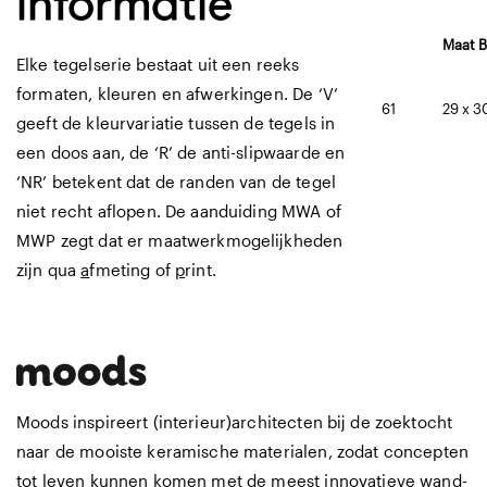
informatie
Maat B
Elke tegelserie bestaat uit een reeks
formaten, kleuren en afwerkingen. De ‘V’
61
29 x 3
geeft de kleurvariatie tussen de tegels in
een doos aan, de ‘R’ de anti-slipwaarde en
‘NR’ betekent dat de randen van de tegel
niet recht aflopen. De aanduiding MWA of
MWP zegt dat er maatwerkmogelijkheden
zijn qua
a
fmeting of
p
rint.
Moods inspireert (interieur)architecten bij de zoektocht
naar de mooiste keramische materialen, zodat concepten
tot leven kunnen komen met de meest innovatieve wand-