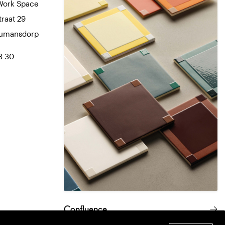
Work Space
traat 29
Numansdorp
8 30
Confluence