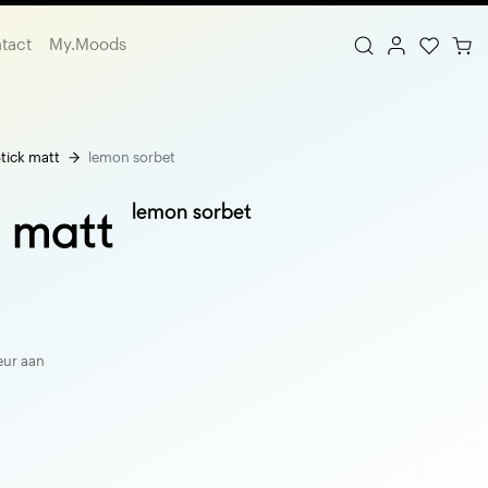
tact
My.Moods
tick matt
lemon sorbet
lemon sorbet
k matt
eur aan