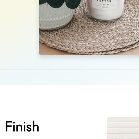
Afmetingen
29 X 30 CM
matte mozaïek me
kleur
Finish