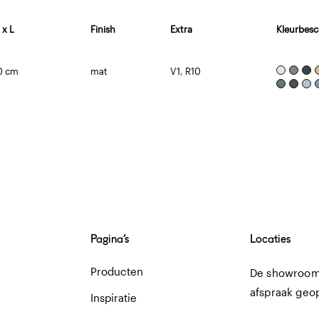
 x L
Finish
Extra
Kleurbesc
0 cm
mat
V1, R10
Pagina’s
Locaties
Producten
De showroom 
afspraak geo
Inspiratie