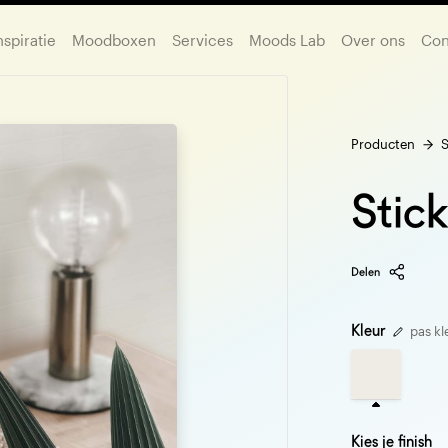
nspiratie
Moodboxen
Services
Moods Lab
Over ons
Con
Producten
S
Stic
Delen
Kleur
pas kl
Kies je finish