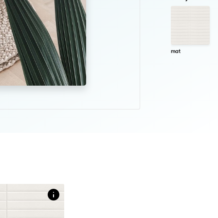
mat
t licht reliëf in uni