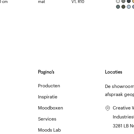
0 cm
mat
V1, R10
Pagina’s
Locaties
Producten
De showroom 
afspraak geo
Inspiratie
Moodboxen
Creative 
Industries
Services
3281 LB 
Moods Lab