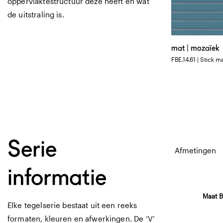
oppervlaktestructuur deze heeft en wat
de uitstraling is.
mat | mozaïek
FBE.14.61 | Stick m
Serie
Afmetingen
informatie
Maat B
Elke tegelserie bestaat uit een reeks
formaten, kleuren en afwerkingen. De ‘V’