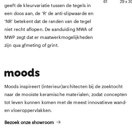
61
29 x 3
geeft de kleurvariatie tussen de tegels in
een doos aan, de ‘R’ de anti-slipwaarde en
‘NR’ betekent dat de randen van de tegel
niet recht aflopen. De aanduiding MWA of
MWP zegt dat er maatwerkmogelijkheden
zijn qua
a
fmeting of
p
rint.
Moods inspireert (interieur)architecten bij de zoektocht
naar de mooiste keramische materialen, zodat concepten
tot leven kunnen komen met de meest innovatieve wand-
en vloeroppervlakken.
Bezoek onze showroom