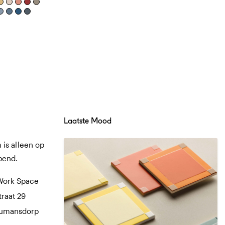
Laatste Mood
is alleen op
pend.
Work Space
traat 29
Numansdorp