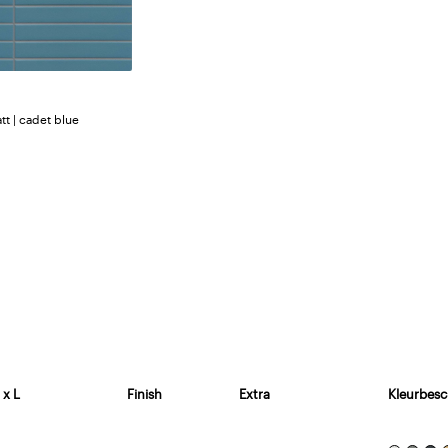
att | cadet blue
 x L
Finish
Extra
Kleurbesc