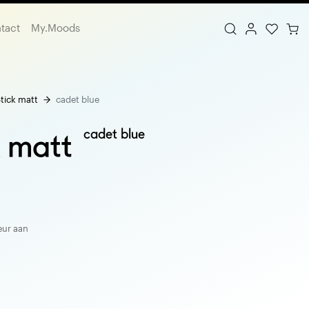
tact
My.Moods
tick matt
cadet blue
cadet blue
k matt
eur aan