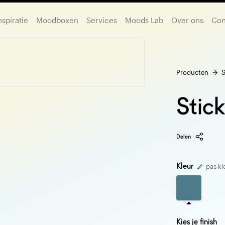
nspiratie
Moodboxen
Services
Moods Lab
Over ons
Con
Producten
S
Stic
Delen
Kleur
pas kl
Kies je finish