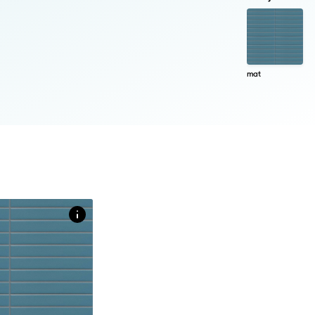
mat
t licht reliëf in uni