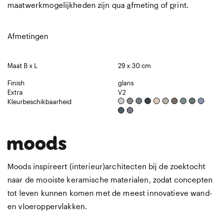
maatwerkmogelijkheden zijn qua
a
fmeting of
p
rint.
Afmetingen
Maat B x L
29 x 30 cm
Finish
glans
Extra
V2
Kleurbeschikbaarheid
Moods inspireert (interieur)architecten bij de zoektocht
naar de mooiste keramische materialen, zodat concepten
tot leven kunnen komen met de meest innovatieve wand-
en vloeroppervlakken.