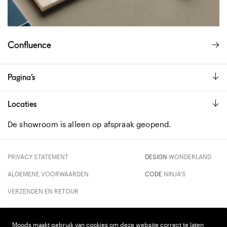
Confluence
Pagina’s
Locaties
De showroom is alleen op afspraak geopend.
PRIVACY STATEMENT
DESIGN
WONDERLAND
ALGEMENE VOORWAARDEN
CODE
NINJA'S
VERZENDEN EN RETOUR
Moods maakt gebruik van cookies om deze website correct te laten