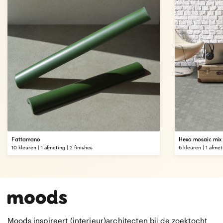
Fattamano
Hexa mosaic mix
10 kleuren | 1 afmeting | 2 finishes
6 kleuren | 1 afmeti
Moods inspireert (interieur)architecten bij de zoektocht