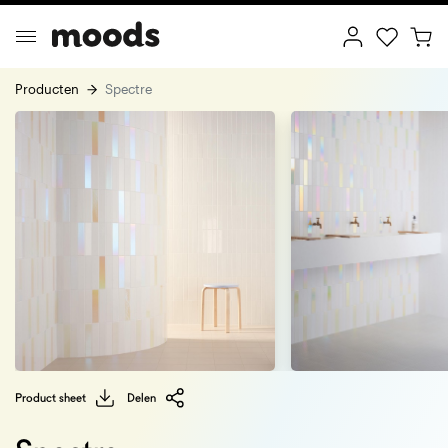
Producten
Spectre
ptimal Minimalism
Creative Wonderland
Product sheet
Delen