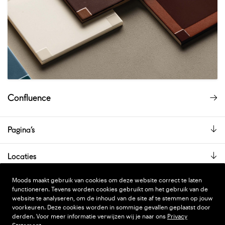
Confluence
Pagina’s
Locaties
De showroom is alleen op afspraak geopend.
Moods maakt gebruik van cookies om deze website correct te laten
functioneren. Tevens worden cookies gebruikt om het gebruik van de
website te analyseren, om de inhoud van de site af te stemmen op jouw
voorkeuren. Deze cookies worden in sommige gevallen geplaatst door
PRIVACY STATEMENT
DESIGN
WONDERLAND
derden. Voor meer informatie verwijzen wij je naar ons
Privacy