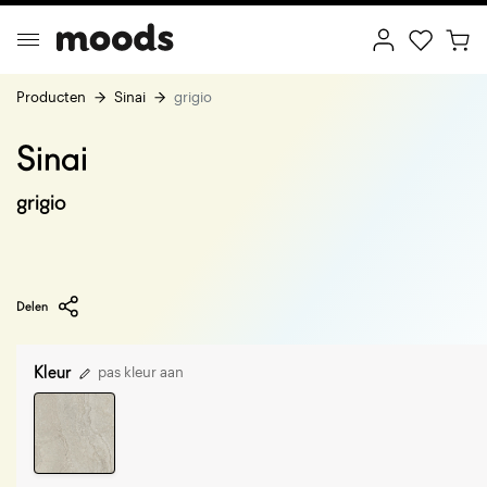
Producten
Sinai
grigio
Sinai
ptimal Minimalism
Creative Wonderland
grigio
Delen
Kleur
pas kleur aan