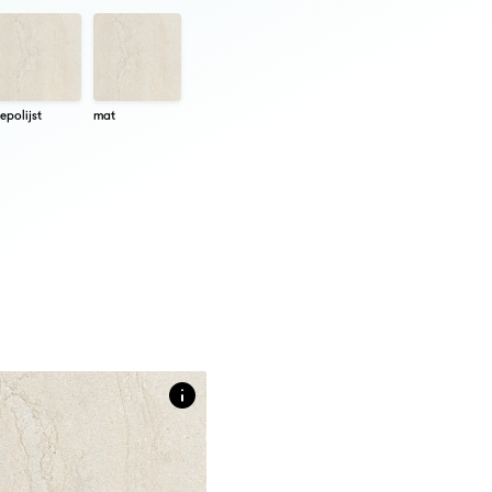
epolijst
mat
etingen
X 280 CM
 vlakke tegelplaat in steenlook