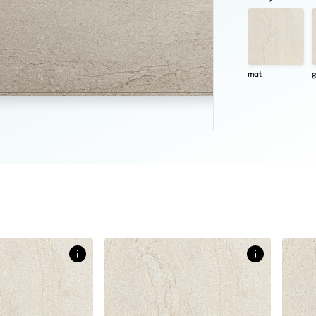
mat
g
Afmetingen
Afm
60 X 121 CM
60 X 121 CM
120 
gel in steenlook
gepolijste vlakke tegel in steenlook
matte