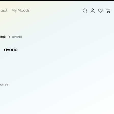
tact
My.Moods
inai
avorio
avorio
eur aan