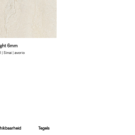
light 6mm
 | Sinai | avorio
hikbaarheid
Tegels