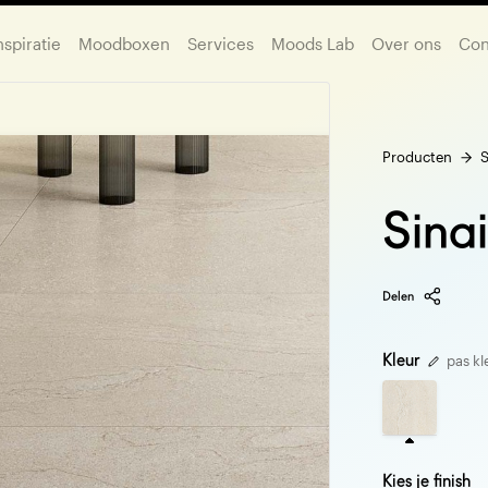
nspiratie
Moodboxen
Services
Moods Lab
Over ons
Con
Producten
S
Sinai
Delen
Kleur
pas kl
Kies je finish