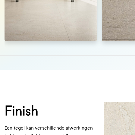
Afmetingen
121 X 121 CM
matte vlakke te
Finish
Een tegel kan verschillende afwerkingen