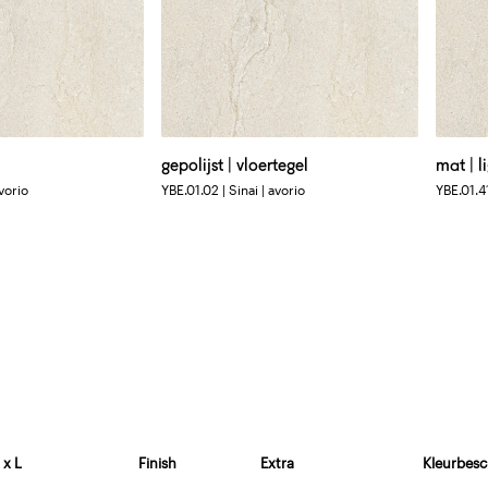
l
gepolijst | vloertegel
mat | 
avorio
YBE.01.02 | Sinai | avorio
YBE.01.41
 x L
Finish
Extra
Kleurbesc