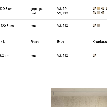
 120,8 cm
gepolijst
V3, R9
mat
V3, R10
x 120,8 cm
mat
V3, R10
 x L
Finish
Extra
Kleurbesc
280 cm
mat
V3, R10