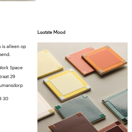
Laatste Mood
is alleen op
pend.
Work Space
traat 29
Numansdorp
8 30