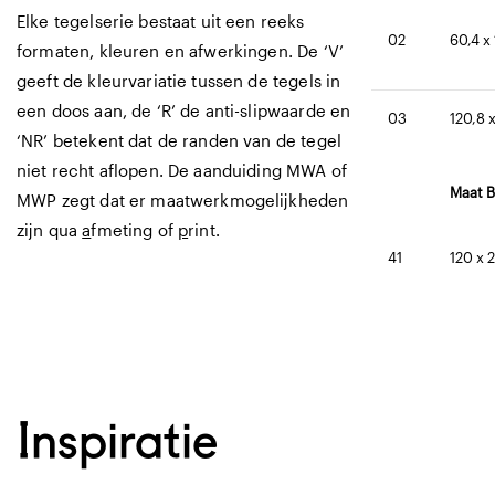
Elke tegelserie bestaat uit een reeks
02
60,4 x
formaten, kleuren en afwerkingen. De ‘V’
geeft de kleurvariatie tussen de tegels in
een doos aan, de ‘R’ de anti-slipwaarde en
03
120,8 
‘NR’ betekent dat de randen van de tegel
niet recht aflopen. De aanduiding MWA of
Maat B
MWP zegt dat er maatwerkmogelijkheden
zijn qua
a
fmeting of
p
rint.
41
120 x 
Inspiratie