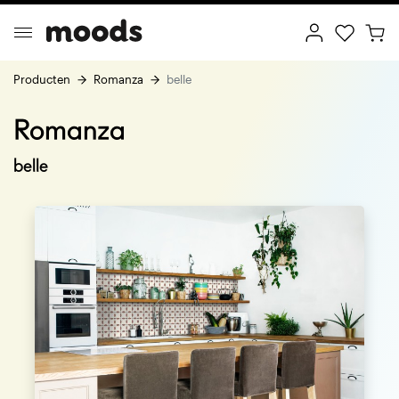
Producten
Romanza
belle
Romanza
ptimal Minimalism
Creative Wonderland
belle