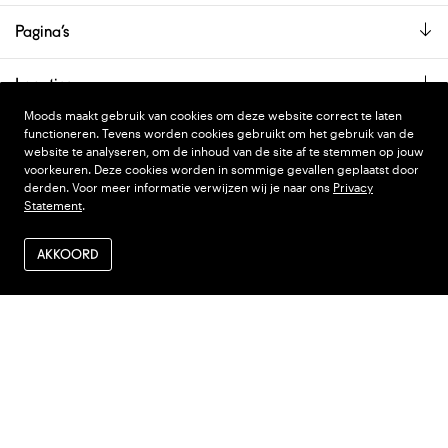
Pagina’s
Locaties
Moods maakt gebruik van cookies om deze website correct te laten
De showroom is alleen op afspraak geopend.
functioneren. Tevens worden cookies gebruikt om het gebruik van de
website te analyseren, om de inhoud van de site af te stemmen op jouw
voorkeuren. Deze cookies worden in sommige gevallen geplaatst door
derden. Voor meer informatie verwijzen wij je naar ons
Privacy
PRIVACY STATEMENT
DESIGN
WONDERLAND
Statement
.
ALGEMENE VOORWAARDEN
CODE
NINJA'S
AKKOORD
VERZENDEN EN RETOUR