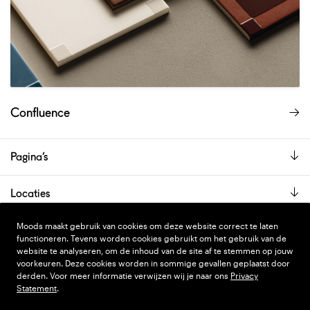
Confluence
Pagina’s
Locaties
De showroom is alleen op afspraak geopend.
Moods maakt gebruik van cookies om deze website correct te laten
functioneren. Tevens worden cookies gebruikt om het gebruik van de
website te analyseren, om de inhoud van de site af te stemmen op jouw
voorkeuren. Deze cookies worden in sommige gevallen geplaatst door
PRIVACY STATEMENT
DESIGN
WONDERLAND
derden. Voor meer informatie verwijzen wij je naar ons
Privacy
Statement
.
ALGEMENE VOORWAARDEN
CODE
NINJA'S