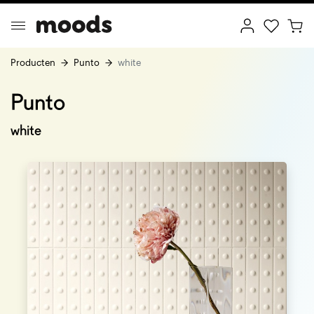
Producten
Punto
white
Punto
ptimal Minimalism
Creative Wonderland
white