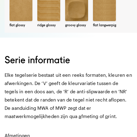
flat glossy
ridge glossy
groovy glossy
flat langwerpig
Serie informatie
Elke tegelserie bestaat uit een reeks formaten, kleuren en
afwerkingen. De ‘V’ geeft de kleurvariatie tussen de
tegels in een doos aan, de ‘R’ de anti-slipwaarde en ‘NR’
betekent dat de randen van de tegel niet recht aflopen.
De aanduiding MWA of MWP zegt dat er
maatwerkmogelijkheden zijn qua
a
fmeting of
p
rint.
Afmetingen