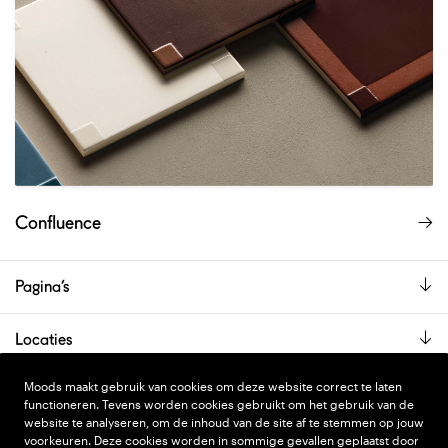
Confluence
Pagina’s
Locaties
De showroom is alleen op afspraak geopend.
Moods maakt gebruik van cookies om deze website correct te laten
functioneren. Tevens worden cookies gebruikt om het gebruik van de
website te analyseren, om de inhoud van de site af te stemmen op jouw
voorkeuren. Deze cookies worden in sommige gevallen geplaatst door
PRIVACY STATEMENT
DESIGN
WONDERLAND