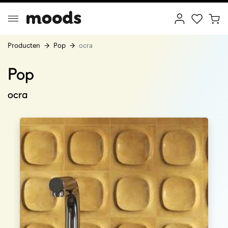
Producten
Pop
ocra
Pop
ptimal Minimalism
Creative Wonderland
ocra