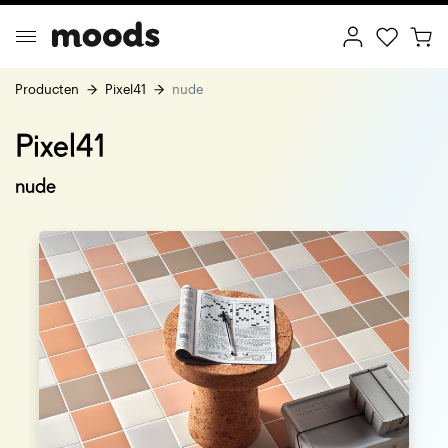
Producten
Pixel41
nude
Pixel41
ptimal Minimalism
Creative Wonderland
nude