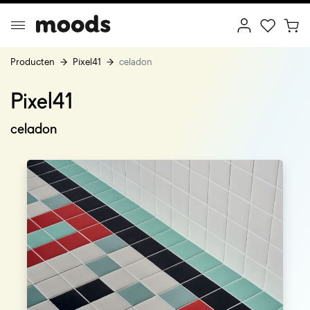
Producten
Pixel41
celadon
Pixel41
ptimal Minimalism
Creative Wonderland
celadon