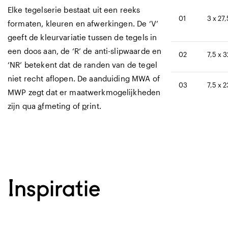
Elke tegelserie bestaat uit een reeks
01
3 x 27
formaten, kleuren en afwerkingen. De ‘V’
geeft de kleurvariatie tussen de tegels in
een doos aan, de ‘R’ de anti-slipwaarde en
02
7,5 x 3
‘NR’ betekent dat de randen van de tegel
niet recht aflopen. De aanduiding MWA of
03
7,5 x 2
MWP zegt dat er maatwerkmogelijkheden
zijn qua
a
fmeting of
p
rint.
Inspiratie