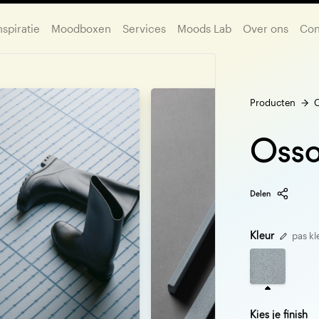
nspiratie
Moodboxen
Services
Moods Lab
Over ons
Con
Producten
O
Osso
Delen
Kleur
pas kl
Kies je finish