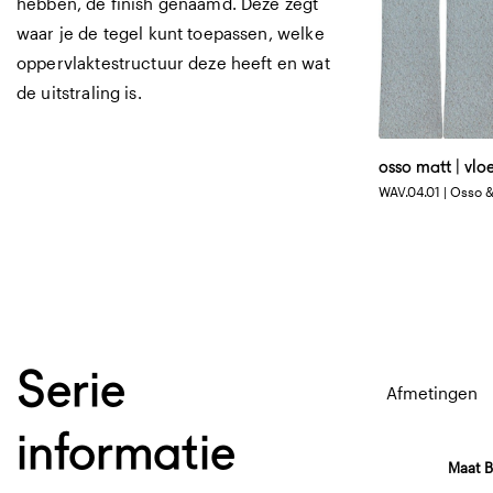
hebben, de finish genaamd. Deze zegt
waar je de tegel kunt toepassen, welke
oppervlaktestructuur deze heeft en wat
de uitstraling is.
osso matt | vlo
WAV.04.01 | Osso &
Serie
Afmetingen
informatie
Maat B