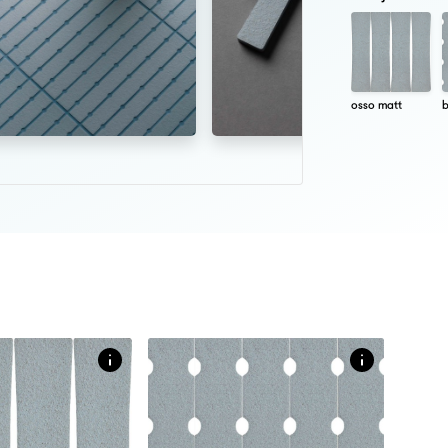
osso matt
b
Afmetingen
X 23 CM
3 X 28 CM
8 X 32 CM
licht reliëf in
matte tegel met licht reliëf in
unikleur