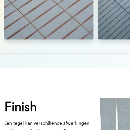
Afmetingen
3 X 28 CM
8 
matte tegel met 
unikleur
Finish
Een tegel kan verschillende afwerkingen