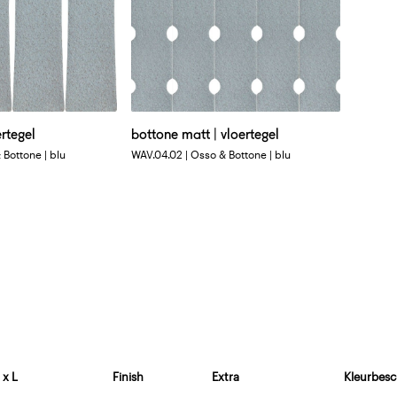
ertegel
bottone matt | vloertegel
 Bottone | blu
WAV.04.02 | Osso & Bottone | blu
 x L
Finish
Extra
Kleurbesc