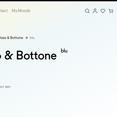
tact
My.Moods
sso & Bottone
blu
blu
 & Bottone
eur aan