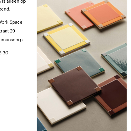
is alleen op
pend.
Work Space
traat 29
Numansdorp
8 30