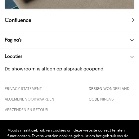
Confluence
Pagina’s
Locaties
De showroom is alleen op afspraak geopend.
PRIVACY STATEMENT
DESIGN
WONDERLAND
ALGEMENE VOORWAARDEN
CODE
NINJA'S
VERZENDEN EN RETOUR
Moods maakt gebruik van cookies om deze website correct te laten
functioneren. Tevens worden cookies gebruikt om het gebruik van de