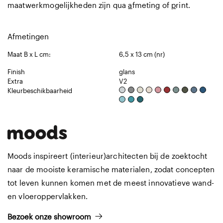
maatwerkmogelijkheden zijn qua
a
fmeting of
p
rint.
Afmetingen
Maat B x L cm:
6,5 x 13 cm (nr)
Finish
glans
Extra
V2
Kleurbeschikbaarheid
Moods inspireert (interieur)architecten bij de zoektocht
naar de mooiste keramische materialen, zodat concepten
tot leven kunnen komen met de meest innovatieve wand-
en vloeroppervlakken.
Bezoek onze showroom