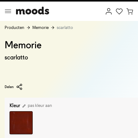
Producten
Memorie
scarlatto
Memorie
ptimal Minimalism
Creative Wonderland
scarlatto
Delen
Kleur
pas kleur aan