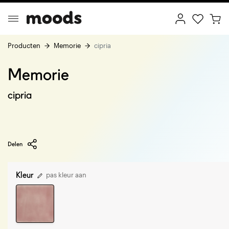
Producten
Memorie
cipria
Memorie
ptimal Minimalism
Creative Wonderland
cipria
Delen
Kleur
pas kleur aan