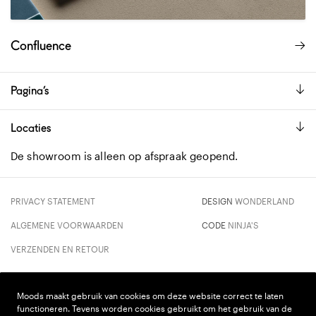
Confluence
Pagina’s
Locaties
De showroom is alleen op afspraak geopend.
PRIVACY STATEMENT
DESIGN
WONDERLAND
ALGEMENE VOORWAARDEN
CODE
NINJA'S
VERZENDEN EN RETOUR
Moods maakt gebruik van cookies om deze website correct te laten
functioneren. Tevens worden cookies gebruikt om het gebruik van de