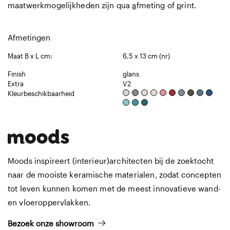
maatwerkmogelijkheden zijn qua
a
fmeting of
p
rint.
Afmetingen
Maat B x L cm:
6,5 x 13 cm (nr)
Finish
glans
Extra
V2
Kleurbeschikbaarheid
Moods inspireert (interieur)architecten bij de zoektocht
naar de mooiste keramische materialen, zodat concepten
tot leven kunnen komen met de meest innovatieve wand-
en vloeroppervlakken.
Bezoek onze showroom