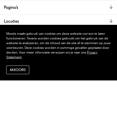
Pagina’s
Locaties
De showroom is alleen op afspraak geopend.
Moods maakt gebruik van cookies om deze website correct te laten
functioneren. Tevens worden cookies gebruikt om het gebruik van de
website te analyseren, om de inhoud van de site af te stemmen op jouw
voorkeuren. Deze cookies worden in sommige gevallen geplaatst door
PRIVACY STATEMENT
DESIGN
WONDERLAND
derden. Voor meer informatie verwijzen wij je naar ons
Privacy
Statement
.
ALGEMENE VOORWAARDEN
CODE
NINJA'S
VERZENDEN EN RETOUR
AKKOORD