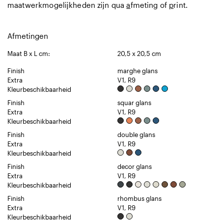
maatwerkmogelijkheden zijn qua
a
fmeting of
p
rint.
Afmetingen
Maat B x L cm:
20,5 x 20,5 cm
Finish
marghe glans
Extra
V1, R9
Kleurbeschikbaarheid
Finish
squar glans
Extra
V1, R9
Kleurbeschikbaarheid
Finish
double glans
Extra
V1, R9
Kleurbeschikbaarheid
Finish
decor glans
Extra
V1, R9
Kleurbeschikbaarheid
Finish
rhombus glans
Extra
V1, R9
Kleurbeschikbaarheid