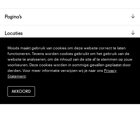
Pagina’s
Locaties
De showroom is alleen op afspraak geopend.
Moods maakt gebruik van cookies om deze website correct te laten
functioneren. Tevens worden cookies gebruikt om het gebruik van de
website te analyseren, om de inhoud van de site af te stemmen op jouw
voorkeuren. Deze cookies worden in sommige gevallen geplaatst door
PRIVACY STATEMENT
DESIGN
WONDERLAND
derden. Voor meer informatie verwijzen wij je naar ons
Privacy
Statement
.
ALGEMENE VOORWAARDEN
CODE
NINJA'S
VERZENDEN EN RETOUR
AKKOORD