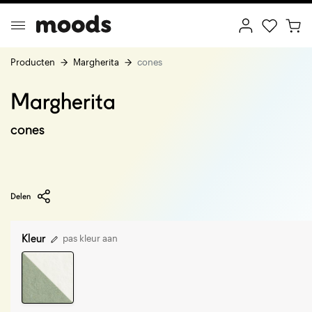
Producten
Margherita
cones
Margherita
ptimal Minimalism
Creative Wonderland
cones
Delen
Kleur
pas kleur aan