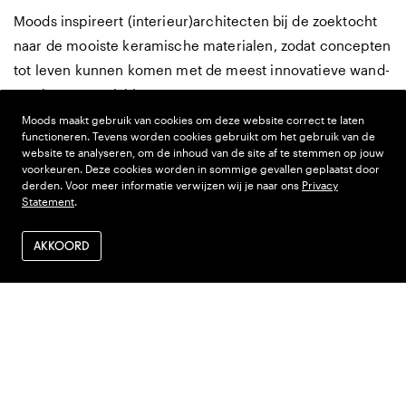
Moods inspireert (interieur)architecten bij de zoektocht
naar de mooiste keramische materialen, zodat concepten
tot leven kunnen komen met de meest innovatieve wand-
en vloeroppervlakken.
Moods maakt gebruik van cookies om deze website correct te laten
Bezoek onze showroom
functioneren. Tevens worden cookies gebruikt om het gebruik van de
website te analyseren, om de inhoud van de site af te stemmen op jouw
voorkeuren. Deze cookies worden in sommige gevallen geplaatst door
derden. Voor meer informatie verwijzen wij je naar ons
Privacy
Statement
.
AKKOORD
Meld je aan voor onze nieuwsbrief
Laatste Mood