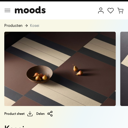
Producten
Kosei
ptimal Minimalism
Creative Wonderland
Product sheet
Delen