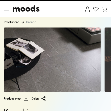
Producten
Karachi
ptimal Minimalism
Creative Wonderland
Product sheet
Delen