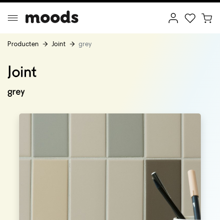
Producten
Joint
grey
Joint
ptimal Minimalism
Creative Wonderland
grey