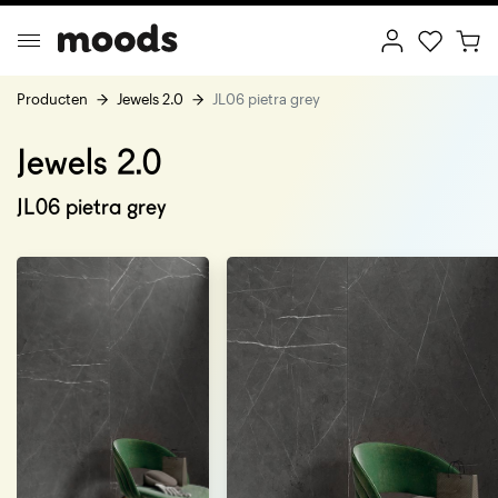
Producten
Jewels 2.0
JL06 pietra grey
Jewels 2.0
ptimal Minimalism
Creative Wonderland
JL06 pietra grey