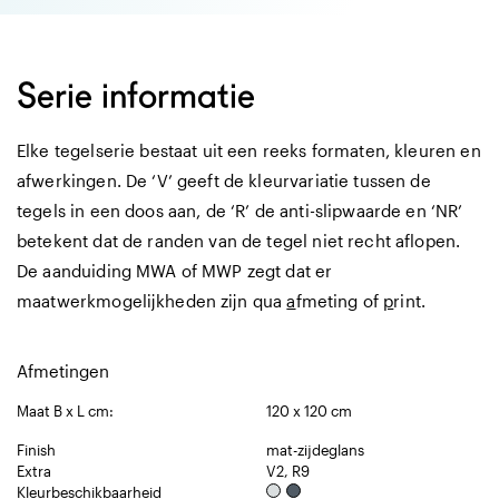
Serie informatie
Elke tegelserie bestaat uit een reeks formaten, kleuren en
afwerkingen. De ‘V’ geeft de kleurvariatie tussen de
tegels in een doos aan, de ‘R’ de anti-slipwaarde en ‘NR’
betekent dat de randen van de tegel niet recht aflopen.
De aanduiding MWA of MWP zegt dat er
maatwerkmogelijkheden zijn qua
a
fmeting of
p
rint.
Afmetingen
Maat B x L cm:
120 x 120 cm
Finish
mat-zijdeglans
Extra
V2, R9
Kleurbeschikbaarheid