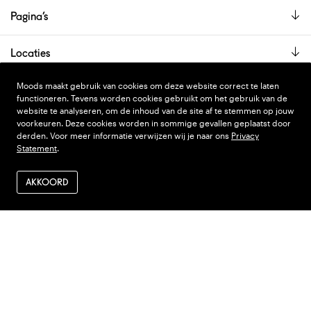
Pagina’s
Locaties
De showroom is alleen op afspraak geopend.
Moods maakt gebruik van cookies om deze website correct te laten
functioneren. Tevens worden cookies gebruikt om het gebruik van de
website te analyseren, om de inhoud van de site af te stemmen op jouw
voorkeuren. Deze cookies worden in sommige gevallen geplaatst door
PRIVACY STATEMENT
DESIGN
WONDERLAND
derden. Voor meer informatie verwijzen wij je naar ons
Privacy
Statement
.
ALGEMENE VOORWAARDEN
CODE
NINJA'S
VERZENDEN EN RETOUR
AKKOORD