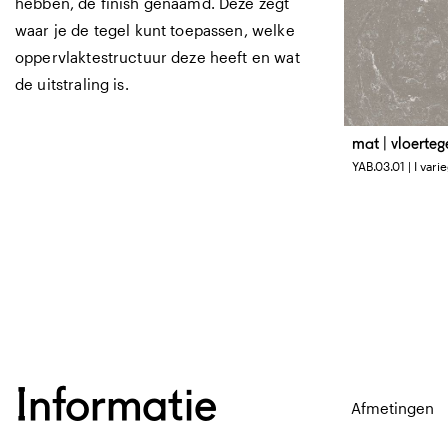
hebben, de finish genaamd. Deze zegt
waar je de tegel kunt toepassen, welke
oppervlaktestructuur deze heeft en wat
de uitstraling is.
mat | vloerteg
Afmetingen
YAB.03.01 | I vari
60 x 60 cm
|
9
60 x 121 cm
Informatie
Afmetingen