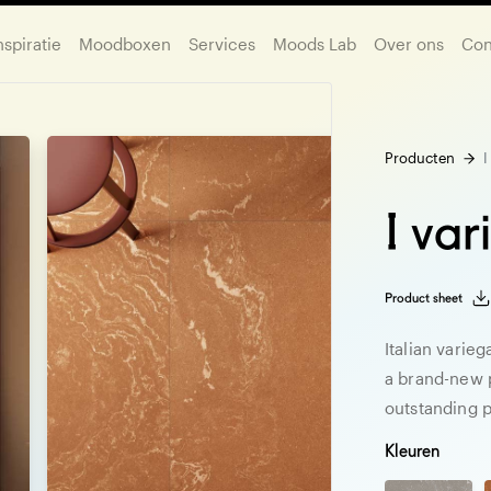
nspiratie
Moodboxen
Services
Moods Lab
Over ons
Con
Producten
I
I var
Product sheet
Italian varie
a brand-new p
outstanding p
Kleuren