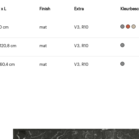
 x L
Finish
Extra
Kleurbesc
90 cm
mat
V3, R10
 120,8 cm
mat
V3, R10
 60,4 cm
mat
V3, R10