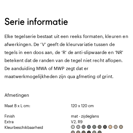
Serie informatie
Elke tegelserie bestaat uit een reeks formaten, kleuren en
afwerkingen. De ‘V’ geeft de kleurvariatie tussen de
tegels in een doos aan, de ‘R’ de anti-slipwaarde en ‘NR’
betekent dat de randen van de tegel niet recht aflopen.
De aanduiding MWA of MWP zegt dat er
maatwerkmogelijkheden zijn qua
a
fmeting of
p
rint.
Afmetingen
Maat B x L cm:
120 x 120 cm
Finish
mat - zijdeglans
Extra
V2, R9
Kleurbeschikbaarheid