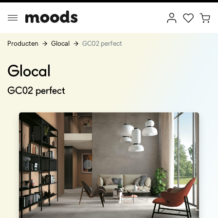
Producten
Glocal
GC02 perfect
Glocal
ptimal Minimalism
Creative Wonderland
GC02 perfect