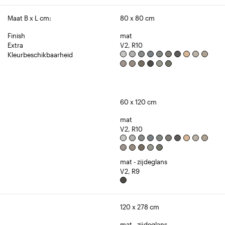
Maat B x L cm:
80 x 80 cm
Finish
mat
Extra
V2, R10
Kleurbeschikbaarheid
60 x 120 cm
mat
V2, R10
mat - zijdeglans
V2, R9
120 x 278 cm
mat - zijdeglans