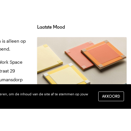
Laatste Mood
is alleen op
pend.
Work Space
traat 29
Numansdorp
8 30
eren, om de inhoud van de site af te stemmen op jouw
AKKOORD