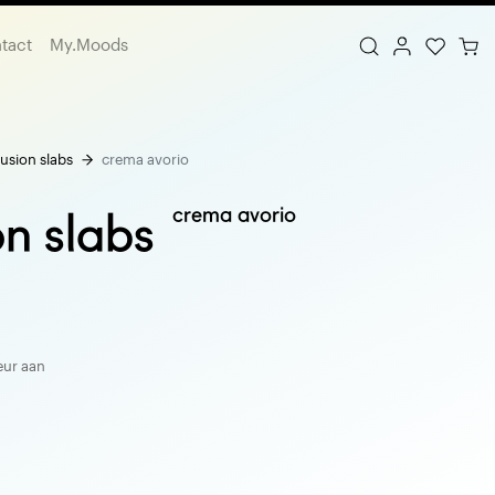
tact
My.Moods
usion slabs
crema avorio
crema avorio
on slabs
eur aan