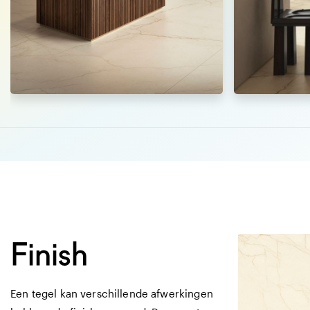
Afmetingen
75 X 150 CM
matte vlakke te
marmerlook
Finish
Een tegel kan verschillende afwerkingen