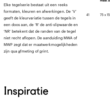
Maat B
Elke tegelserie bestaat uit een reeks
formaten, kleuren en afwerkingen. De ‘V’
41
75 x 1
geeft de kleurvariatie tussen de tegels in
een doos aan, de ‘R’ de anti-slipwaarde en
‘NR’ betekent dat de randen van de tegel
niet recht aflopen. De aanduiding MWA of
MWP zegt dat er maatwerkmogelijkheden
zijn qua
a
fmeting of
p
rint.
Inspiratie