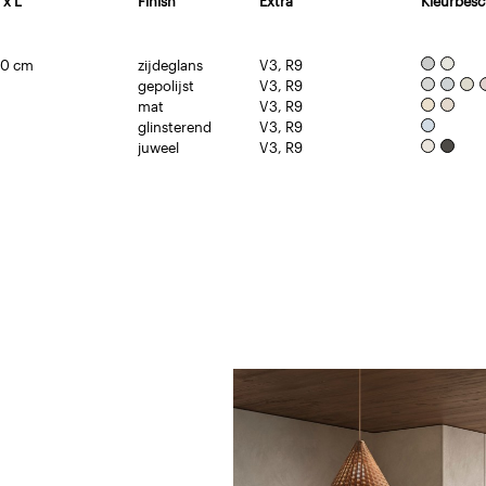
 x L
Finish
Extra
Kleurbesc
50 cm
zijdeglans
V3, R9
gepolijst
V3, R9
mat
V3, R9
glinsterend
V3, R9
juweel
V3, R9