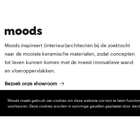
Moods inspireert (interieur)architecten bij de zoektocht
naar de mooiste keramische materialen, zodat concepten
tot leven kunnen komen met de meest innovatieve wand-
en vloeroppervlakken.
Bezoek onze showroom
Moods maakt gebruik van cookies om deze website correct te laten functio
voorkeuren. Deze cookies worden in sommige gevallen geplaatst door derde
Meld je aan voor onze nieuwsbrief