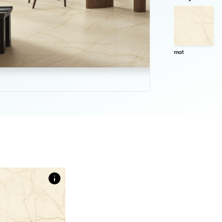
mat
gelplaat met