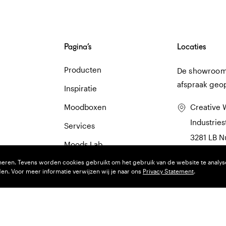
Pagina’s
Locaties
Producten
De showroom 
afspraak geo
Inspiratie
Moodboxen
Creative 
Industries
Services
3281 LB 
Moods Lab
0186 74 5
neren. Tevens worden cookies gebruikt om het gebruik van de website te analys
Over ons
n. Voor meer informatie verwijzen wij je naar ons
Privacy Statement
.
Nieuws
Contact
Veelgestelde vragen