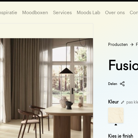
nspiratie
Moodboxen
Services
Moods Lab
Over ons
Con
Producten
F
Fusi
Delen
Kleur
pas kl
Kies je finish