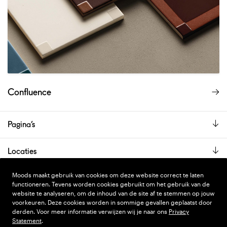
Confluence
Pagina’s
Locaties
De showroom is alleen op afspraak geopend.
Moods maakt gebruik van cookies om deze website correct te laten
functioneren. Tevens worden cookies gebruikt om het gebruik van de
website te analyseren, om de inhoud van de site af te stemmen op jouw
voorkeuren. Deze cookies worden in sommige gevallen geplaatst door
PRIVACY STATEMENT
DESIGN
WONDERLAND
derden. Voor meer informatie verwijzen wij je naar ons
Privacy
Statement
.
ALGEMENE VOORWAARDEN
CODE
NINJA'S