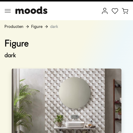
Producten
Figure
dark
Figure
ptimal Minimalism
Creative Wonderland
dark