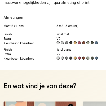
maatwerkmogelijkheden zijn qua
a
fmeting of
p
rint.
Afmetingen
Maat B x L cm:
5 x 31,5 cm (nr)
Finish
listel mat
Extra
V2
Kleurbeschikbaarheid
Finish
listel glans
Extra
V2
Kleurbeschikbaarheid
Over dit product
Over dit prod
En wat vind je van deze?
The six-sided shape: mosaic in new trendy
A serie with a
colors.
sizes' concept