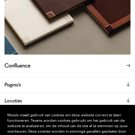
Confluence
Pagina’s
Locaties
De showroom is alleen op afspraak geopend.
Moods maakt gebruik van cookies om deze website correct te laten
functioneren. Tevens worden cookies gebruikt om het gebruik van de
website te analyseren, om de inhoud van de site af te stemmen op jouw
voorkeuren. Deze cookies worden in sommige gevallen geplaatst door
PRIVACY STATEMENT
DESIGN
WONDERLAND