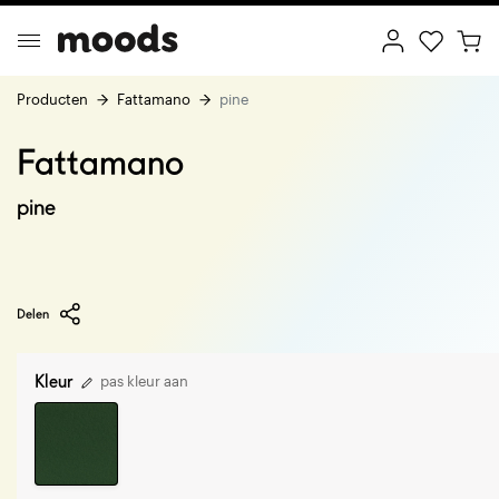
Producten
Fattamano
pine
Fattamano
ptimal Minimalism
Creative Wonderland
pine
Delen
Kleur
pas kleur aan