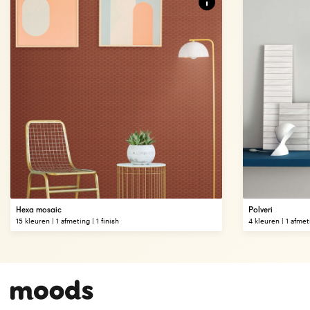
Hexa mosaic
Polveri
15 kleuren | 1 afmeting | 1 finish
4 kleuren | 1 afmeti